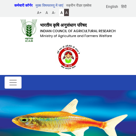
Skip
कर्मचारी कॉर्नर
मुख्य विषयवस्तु में जाएं
स्क्रीन रीडर एक्सेस
English
हिंदी
to
A+
A
A-
A
A
main
content
भारतीय कृषि अनुसंधान परिषद
INDIAN COUNCIL OF AGRICULTURAL RESEARCH
Ministry of Agriculture and Farmers Welfare