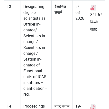
13
Designating
वैज्ञानिक
24-
eligible
सेवाएँ
03-
341.57
scientists as
2026
किलो
Officer in-
बाइट
charge/
Scientists in-
charge /
Scientists in-
charge /
Station in-
charge of
Functional
units of ICAR
institutes –
clarification -
reg.
14
Proceedings
बजट बनाम
19-