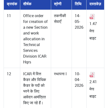
क्रमांक
शीर्षक
श्रेणी
तिथि
दस्तावेज़
11
Office order
तकनीकी
14-
for creation of
सेवाएँ
05-
1.47
a new Section
2026
मेगा
and work
बाइट
allocation in
Technical
Services
Division ICAR
Hqrs
12
ICAR में वित्त
स्थापना I
10-
कैडर और विधिक
04-
2.41
कैडर के पदों को
2026
मेगा
भरने के लिए
बाइट
आवेदन आमंत्रित
किए जा रहे हैं।