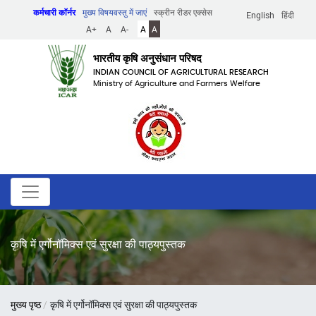
Skip
कर्मचारी कॉर्नर
मुख्य विषयवस्तु में जाएं
स्क्रीन रीडर एक्सेस
English
हिंदी
to
A+
A
A-
A
A
main
content
भारतीय कृषि अनुसंधान परिषद
INDIAN COUNCIL OF AGRICULTURAL RESEARCH
Ministry of Agriculture and Farmers Welfare
कृषि में एर्गोनॉमिक्स एवं सुरक्षा की पाठ्यपुस्तक
पग
मुख्य पृष्ठ
कृषि में एर्गोनॉमिक्स एवं सुरक्षा की पाठ्यपुस्तक