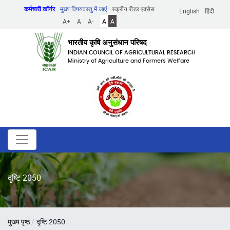
Skip
कर्मचारी कॉर्नर
मुख्य विषयवस्तु में जाएं
स्क्रीन रीडर एक्सेस
English
हिंदी
to
A+
A
A-
A
A
main
content
भारतीय कृषि अनुसंधान परिषद
INDIAN COUNCIL OF AGRICULTURAL RESEARCH
Ministry of Agriculture and Farmers Welfare
दृष्टि 2050
पग
मुख्य पृष्ठ
दृष्टि 2050