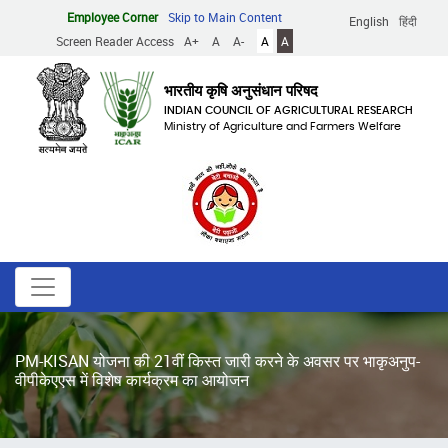
Skip
Employee Corner
Skip to Main Content
English
हिंदी
to
Screen Reader Access
A+
A
A-
A
A
main
content
भारतीय कृषि अनुसंधान परिषद
INDIAN COUNCIL OF AGRICULTURAL RESEARCH
Ministry of Agriculture and Farmers Welfare
PM-KISAN योजना की 21वीं किस्त जारी करने के अवसर पर भाकृअनुप-
वीपीकेएएस में विशेष कार्यक्रम का आयोजन