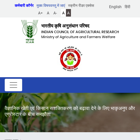
Skip
कर्मचारी कॉर्नर
मुख्य विषयवस्तु में जाएं
स्क्रीन रीडर एक्सेस
English
हिंदी
to
A+
A
A-
A
A
main
content
भारतीय कृषि अनुसंधान परिषद
INDIAN COUNCIL OF AGRICULTURAL RESEARCH
Ministry of Agriculture and Farmers Welfare
वैज्ञानिक खेती एवं किसान सशक्तिकरण को बढ़ावा देने के लिए भाकृअनुप और
एग्रोस्टार के बीच समझौता
पग