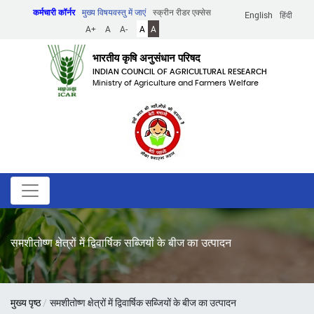
Skip
कर्मचारी कॉर्नर
मुख्य विषयवस्तु में जाएं
स्क्रीन रीडर एक्सेस
English
हिंदी
to
A+
A
A-
A
A
main
content
भारतीय कृषि अनुसंधान परिषद
INDIAN COUNCIL OF AGRICULTURAL RESEARCH
Ministry of Agriculture and Farmers Welfare
समशीतोष्ण क्षेत्रों में द्विवार्षिक सब्जियों के बीज का उत्पादन
पग
मुख्य पृष्ठ
समशीतोष्ण क्षेत्रों में द्विवार्षिक सब्जियों के बीज का उत्पादन