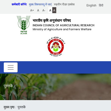
Skip
कर्मचारी कॉर्नर
मुख्य विषयवस्तु में जाएं
स्क्रीन रीडर एक्सेस
English
हिंदी
to
A+
A
A-
A
A
main
content
भारतीय कृषि अनुसंधान परिषद
INDIAN COUNCIL OF AGRICULTURAL RESEARCH
Ministry of Agriculture and Farmers Welfare
पुस्तकें
पग
मुख्य पृष्ठ
पुस्तकें