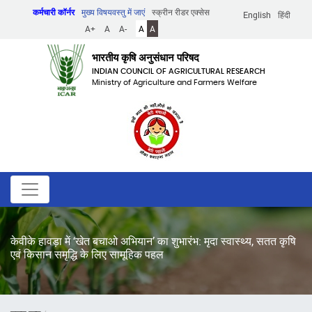
Skip
कर्मचारी कॉर्नर
मुख्य विषयवस्तु में जाएं
स्क्रीन रीडर एक्सेस
English
हिंदी
to
A+
A
A-
A
A
main
content
भारतीय कृषि अनुसंधान परिषद
INDIAN COUNCIL OF AGRICULTURAL RESEARCH
Ministry of Agriculture and Farmers Welfare
केवीके हावड़ा में ‘खेत बचाओ अभियान’ का शुभारंभ: मृदा स्वास्थ्य, सतत कृषि
एवं किसान समृद्धि के लिए सामूहिक पहल
पग