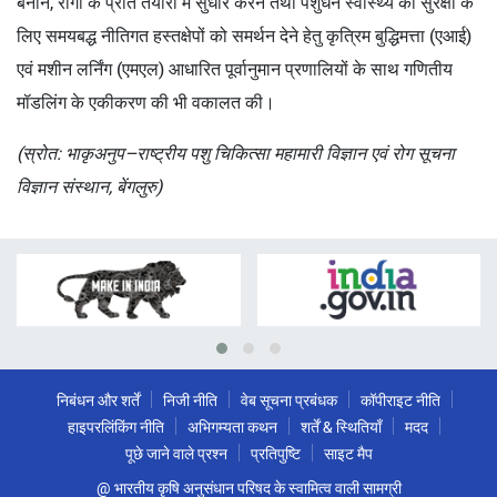
बनाने, रोगों के प्रति तैयारी में सुधार करने तथा पशुधन स्वास्थ्य की सुरक्षा के
लिए समयबद्ध नीतिगत हस्तक्षेपों को समर्थन देने हेतु कृत्रिम बुद्धिमत्ता (एआई)
एवं मशीन लर्निंग (एमएल) आधारित पूर्वानुमान प्रणालियों के साथ गणितीय
मॉडलिंग के एकीकरण की भी वकालत की।
(स्रोत: भाकृअनुप–राष्ट्रीय पशु चिकित्सा महामारी विज्ञान एवं रोग सूचना
विज्ञान संस्थान, बेंगलुरु)
निबंधन और शर्तें
निजी नीति
वेब सूचना प्रबंधक
कॉपीराइट नीति
हाइपरलिंकिंग नीति
अभिगम्यता कथन
शर्तें & स्थितियाँ
मदद
पूछे जाने वाले प्रश्न
प्रतिपुष्टि
साइट मैप
@ भारतीय कृषि अनुसंधान परिषद के स्वामित्व वाली सामग्री